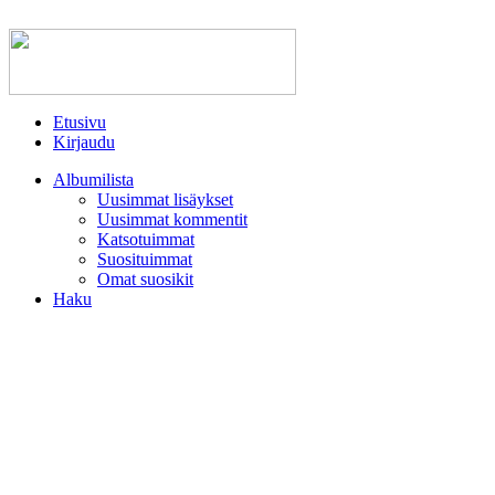
Etusivu
Kirjaudu
Albumilista
Uusimmat lisäykset
Uusimmat kommentit
Katsotuimmat
Suosituimmat
Omat suosikit
Haku