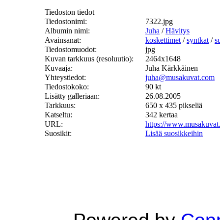
Tiedoston tiedot
Tiedostonimi:
7322.jpg
Albumin nimi:
Juha
/
Hävitys
Avainsanat:
koskettimet
/
syntkat
/
s
Tiedostomuodot:
jpg
Kuvan tarkkuus (resoluutio):
2464x1648
Kuvaaja:
Juha Kärkkäinen
Yhteystiedot:
juha@musakuvat.com
Tiedostokoko:
90 kt
Lisätty galleriaan:
26.08.2005
Tarkkuus:
650 x 435 pikseliä
Katseltu:
342 kertaa
URL:
https://www.musakuvat
Suosikit:
Lisää suosikkeihin