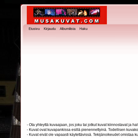
Etusivu
Kirjaudu
Albumilista
Haku
- Ota yhteyttä kuvaajaan, jos joku tai jotkut kuvat kiinnostavat ja 
- Kuvat ovat kuvapankissa esillä pienennettyinä. Todellisen kuvakoo
- Kuvat eivät ole vapaasti käytettävissä. Tekijänoikeudet omistaa k