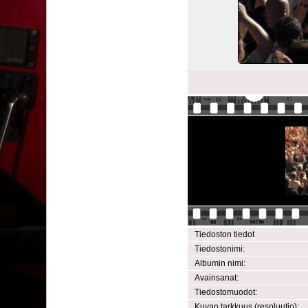
Tiedoston tiedot
Tiedostonimi:
Albumin nimi:
Avainsanat:
Tiedostomuodot:
Kuvan tarkkuus (resoluutio):