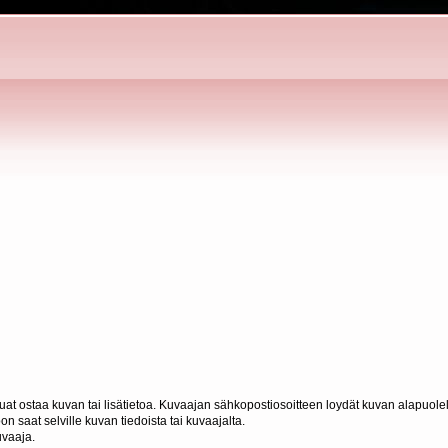
haluat ostaa kuvan tai lisätietoa. Kuvaajan sähkopostiosoitteen loydät kuvan alapuolel
n saat selville kuvan tiedoista tai kuvaajalta.
uvaaja.