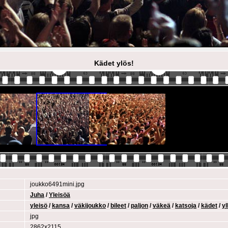
Kädet ylös!
joukko6491mini.jpg
Juha
/
Yleisöä
yleisö
/
kansa
/
väkijoukko
/
bileet
/
paljon
/
väkeä
/
katsoja
/
kädet
/
yl
jpg
2862x2115