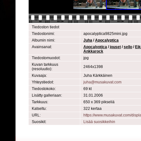
Tiedoston tiedot
Tiedostonimi:
apocalyptica9825mini.jpg
Albumin nimi:
Juha
/
Apocalyptica
Avainsanat:
Apocalyptica
/
jouset
/
sello
/
Ei
Ankkarock
Tiedostomuodot:
jpg
Kuvan tarkkuus
2464x1398
(resoluutio):
Kuvaaja:
Juha Kärkkäinen
Yhteystiedot:
juha@musakuvat.com
Tiedostokoko:
69 kt
Lisätty galleriaan:
31.01.2006
Tarkkuus:
650 x 369 pikseliä
Katseltu:
322 kertaa
URL:
https://www.musakuvat.com/disp
Suosikit:
Lisää suosikkeihin