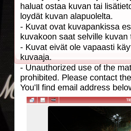
haluat ostaa kuvan tai lisäti
loydät kuvan alapuolelta.
- Kuvat ovat kuvapankissa esi
kuvakoon saat selville kuvan t
- Kuvat eivät ole vapaasti kä
kuvaaja.
- Unauthorized use of the mater
prohibited. Please contact th
You'll find email address belo
TI