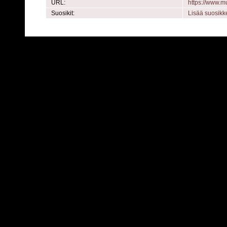
URL:
https://www.
Suosikit:
Lisää suosikk
Powered by
C