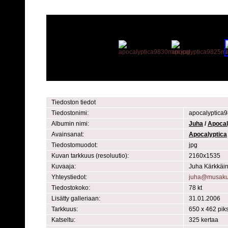
Tiedoston tiedot
Tiedostonimi:
apocalyptica9
Albumin nimi:
Juha
/
Apocal
Avainsanat:
Apocalyptica
Tiedostomuodot:
jpg
Kuvan tarkkuus (resoluutio):
2160x1535
Kuvaaja:
Juha Kärkkäi
Yhteystiedot:
juha@musaku
Tiedostokoko:
78 kt
Lisätty galleriaan:
31.01.2006
Tarkkuus:
650 x 462 piks
Katseltu:
325 kertaa