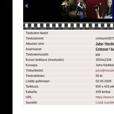
Tiedoston tiedot
Tiedostonimi:
crimsom3975
Albumin nimi:
Juha
/
Hevih
Avainsanat:
Crimson
/
S
Tiedostomuodot:
jpg
Kuvan tarkkuus (resoluutio):
3504x2336
Kuvaaja:
Juha Kärkkä
Yhteystiedot:
juha@musak
Tiedostokoko:
50 kt
Lisätty galleriaan:
02.05.2006
Tarkkuus:
650 x 433 pik
Katseltu:
459 kertaa
URL:
https://www
Suosikit:
Lisää suosik