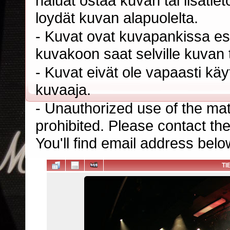
haluat ostaa kuvan tai lisäti
loydät kuvan alapuolelta.
- Kuvat ovat kuvapankissa esi
kuvakoon saat selville kuvan t
- Kuvat eivät ole vapaasti kä
kuvaaja.
- Unauthorized use of the mater
prohibited. Please contact th
You'll find email address belo
TI