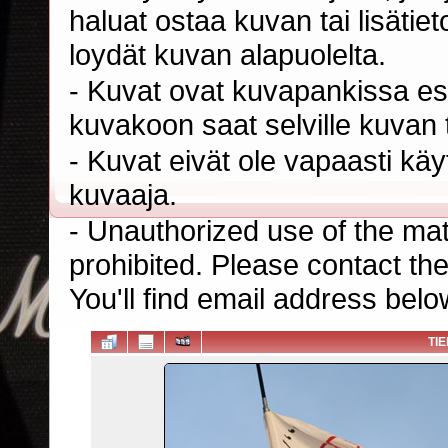
haluat ostaa kuvan tai lisäti
loydät kuvan alapuolelta.
- Kuvat ovat kuvapankissa esi
kuvakoon saat selville kuvan t
- Kuvat eivät ole vapaasti kä
kuvaaja.
- Unauthorized use of the mater
prohibited. Please contact th
You'll find email address belo
TI