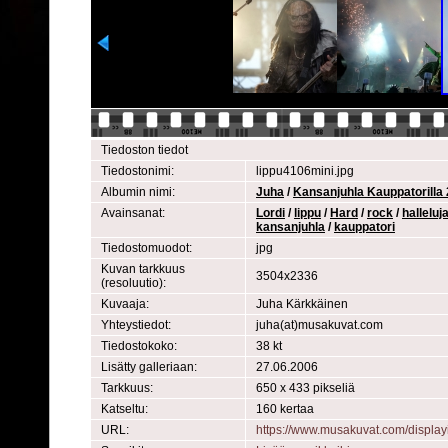
Tiedoston tiedot
Tiedostonimi:
lippu4106mini.jpg
Albumin nimi:
Juha
/
Kansanjuhla Kauppatorilla
Avainsanat:
Lordi
/
lippu
/
Hard
/
rock
/
halleluj
kansanjuhla
/
kauppatori
Tiedostomuodot:
jpg
Kuvan tarkkuus
3504x2336
(resoluutio):
Kuvaaja:
Juha Kärkkäinen
Yhteystiedot:
juha(at)musakuvat.com
Tiedostokoko:
38 kt
Lisätty galleriaan:
27.06.2006
Tarkkuus:
650 x 433 pikseliä
Katseltu:
160 kertaa
URL:
https://www.musakuvat.com/displ