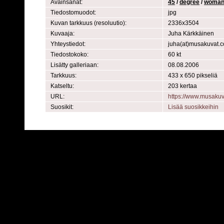
Avainsanat:
45
/
degree
/
woma
Tiedostomuodot:
jpg
Kuvan tarkkuus (resoluutio):
2336x3504
Kuvaaja:
Juha Kärkkäinen
Yhteystiedot:
juha(at)musakuvat.
Tiedostokoko:
60 kt
Lisätty galleriaan:
08.08.2006
Tarkkuus:
433 x 650 pikseliä
Katseltu:
203 kertaa
URL:
https://www.musaku
Suosikit:
Lisää suosikkeihin
Powered by
C