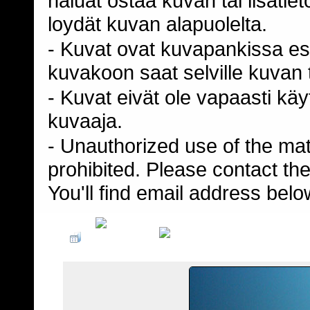
haluat ostaa kuvan tai lisäti
loydät kuvan alapuolelta.
- Kuvat ovat kuvapankissa esi
kuvakoon saat selville kuvan t
- Kuvat eivät ole vapaasti kä
kuvaaja.
- Unauthorized use of the mater
prohibited. Please contact th
You'll find email address belo