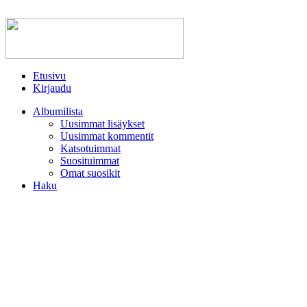
Etusivu
Kirjaudu
Albumilista
Uusimmat lisäykset
Uusimmat kommentit
Katsotuimmat
Suosituimmat
Omat suosikit
Haku