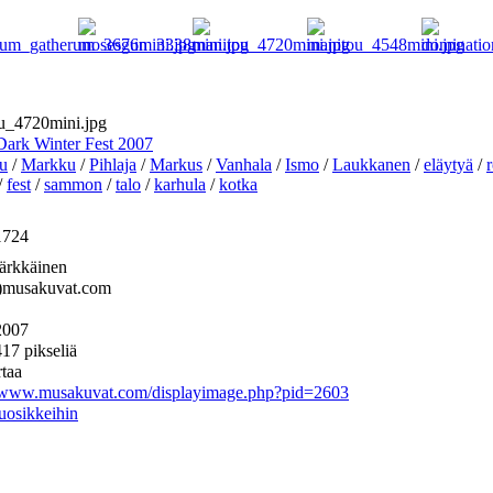
u_4720mini.jpg
Dark Winter Fest 2007
u
/
Markku
/
Pihlaja
/
Markus
/
Vanhala
/
Ismo
/
Laukkanen
/
eläytyä
/
/
fest
/
sammon
/
talo
/
karhula
/
kotka
1724
ärkkäinen
t)musakuvat.com
2007
17 pikseliä
rtaa
//www.musakuvat.com/displayimage.php?pid=2603
uosikkeihin