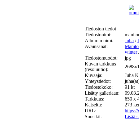
Tiedoston tiedot
Tiedostonimi:
manito
Albumin nimi:
Juha
/
Avainsanat:
Manito
winter
Tiedostomuodot:
jpg
Kuvan tarkkuus
2688x
(resoluutio):
Kuvaaja:
Juha K
Yhteystiedot:
juha(a
Tiedostokoko:
91 kt
Lisätty galleriaan:
09.03.
Tarkkuus:
650 x 4
Katseltu:
273 ke
URL:
https:
Suosikit:
Lisää s