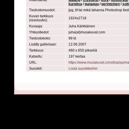
Avainsanat:
Malang
/
Cissokho
/
kora
/
poseerata
kurpitsa
/
punapuu
/
perinteinen
/
soit
Tiedostomuodot:
jpg, tif tai mikä tahansa Photoshop ti
Kuvan tarkkuus
1924x2718
(resoluutio):
Kuvaaja:
Juha Kärkkäinen
Yhteystiedot:
juha(at)musakuvat.com
Tiedostokoko:
99 kt
Lisätty galleriaan:
12.06.2007
Tarkkuus:
460 x 650 pikseliä
Katseltu:
197 kertaa
URL:
https://www.musakuvat.com/displayi
Suosikit:
Lisää suosikkeihin