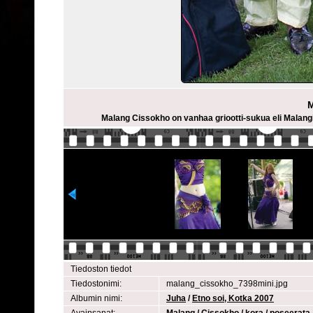
M
Malang Cissokho on vanhaa griootti-sukua eli Malangin 
Tiedoston tiedot
Tiedostonimi:
malang_cissokho_7398mini.jpg
Albumin nimi:
Juha
/
Etno soi, Kotka 2007