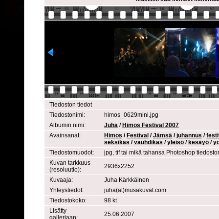
Tiedoston tiedot
Tiedostonimi:
himos_0629mini.jpg
Albumin nimi:
Juha
/
Himos Festival 2007
Avainsanat:
Himos
/
Festival
/
Jämsä
/
juhannus
/
festi
seksikäs
/
vauhdikas
/
yleisö
/
kesäyö
/
y
Tiedostomuodot:
jpg, tif tai mikä tahansa Photoshop tiedost
Kuvan tarkkuus
2936x2252
(resoluutio):
Kuvaaja:
Juha Kärkkäinen
Yhteystiedot:
juha(at)musakuvat.com
Tiedostokoko:
98 kt
Lisätty
25.06.2007
galleriaan: