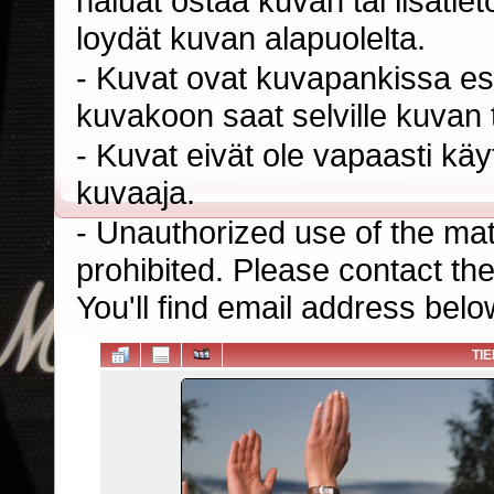
haluat ostaa kuvan tai lisäti
loydät kuvan alapuolelta.
- Kuvat ovat kuvapankissa esi
kuvakoon saat selville kuvan t
- Kuvat eivät ole vapaasti kä
kuvaaja.
- Unauthorized use of the mater
prohibited. Please contact th
You'll find email address belo
TI