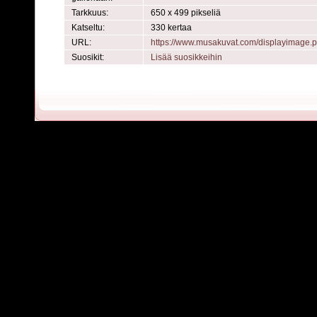
Tarkkuus:
650 x 499 pikseliä
Katseltu:
330 kertaa
URL:
https://www.musakuvat.com/displayimage
Suosikit:
Lisää suosikkeihin
Powered by
C