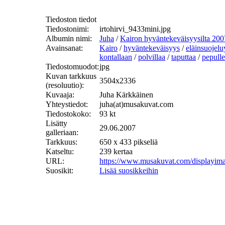
Tiedoston tiedot
Tiedostonimi:
irtohirvi_9433mini.jpg
Albumin nimi:
Juha
/
Kairon hyväntekeväisyysilta 200
Avainsanat:
Kairo
/
hyväntekeväisyys
/
eläinsuojelu
kontallaan
/
polvillaa
/
taputtaa
/
pepulle
Tiedostomuodot:
jpg
Kuvan tarkkuus
3504x2336
(resoluutio):
Kuvaaja:
Juha Kärkkäinen
Yhteystiedot:
juha(at)musakuvat.com
Tiedostokoko:
93 kt
Lisätty
29.06.2007
galleriaan:
Tarkkuus:
650 x 433 pikseliä
Katseltu:
239 kertaa
URL:
https://www.musakuvat.com/displayim
Suosikit:
Lisää suosikkeihin