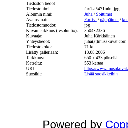
Tiedoston tiedot
Tiedostonimi:
farfisa5471mini.jpg
Albumin nimi:
Juha
/
Soittimet
Avainsanat:
Farfisa
/
näppäimet
/
kos
Tiedostomuodot:
jpg
Kuvan tarkkuus (resoluutio):
3504x2336
Kuvaaja:
Juha Kärkkäinen
Yhteystiedot:
juha(at)musakuvat.com
Tiedostokoko:
71 kt
Lisätty galleriaan:
13.08.2006
Tarkkuus:
650 x 433 pikseliä
Katseltu:
553 kertaa
URL:
https://www.musakuvat
Suosikit:
Lisää suosikkeihin
Powered by
Copp