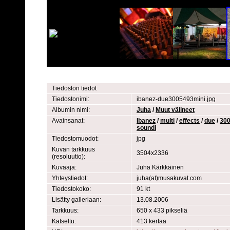
Tiedoston tiedot
Tiedostonimi:
ibanez-due3005493mini.jpg
Albumin nimi:
Juha
/
Muut välineet
Avainsanat:
Ibanez
/
multi
/
effects
/
due
/
30
soundi
Tiedostomuodot:
jpg
Kuvan tarkkuus
3504x2336
(resoluutio):
Kuvaaja:
Juha Kärkkäinen
Yhteystiedot:
juha(at)musakuvat.com
Tiedostokoko:
91 kt
Lisätty galleriaan:
13.08.2006
Tarkkuus:
650 x 433 pikseliä
Katseltu:
413 kertaa