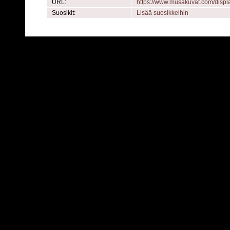
URL:
https://www.musakuvat.com/disp
Suosikit:
Lisää suosikkeihin
Powered by
C