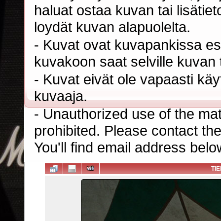
haluat ostaa kuvan tai lisäti
loydät kuvan alapuolelta.
- Kuvat ovat kuvapankissa esi
kuvakoon saat selville kuvan t
- Kuvat eivät ole vapaasti kä
kuvaaja.
- Unauthorized use of the mater
prohibited. Please contact th
You'll find email address belo
TI