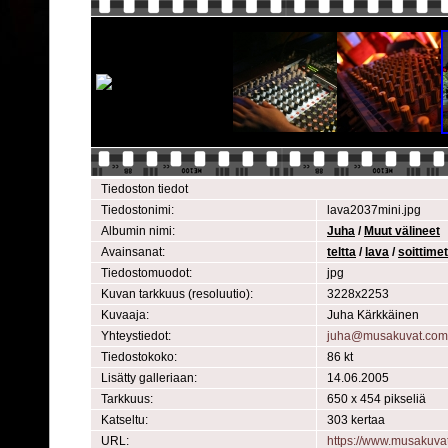
Tiedoston tiedot
Tiedostonimi:
lava2037mini.jpg
Albumin nimi:
Juha
/
Muut välineet
Avainsanat:
teltta
/
lava
/
soittimet
Tiedostomuodot:
jpg
Kuvan tarkkuus (resoluutio):
3228x2253
Kuvaaja:
Juha Kärkkäinen
Yhteystiedot:
juha@musakuvat.com
Tiedostokoko:
86 kt
Lisätty galleriaan:
14.06.2005
Tarkkuus:
650 x 454 pikseliä
Katseltu:
303 kertaa
URL:
https://www.musakuva