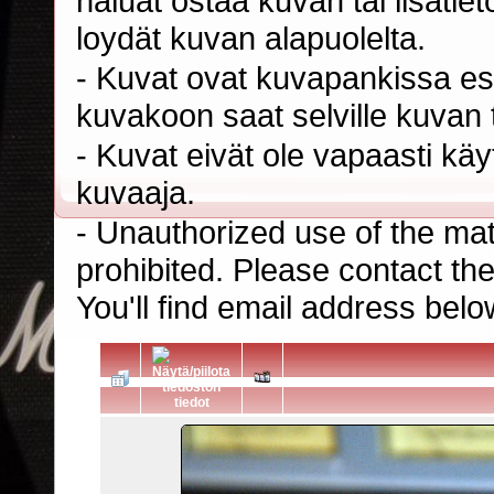
haluat ostaa kuvan tai lisäti
loydät kuvan alapuolelta.
- Kuvat ovat kuvapankissa esi
kuvakoon saat selville kuvan t
- Kuvat eivät ole vapaasti kä
kuvaaja.
- Unauthorized use of the mater
prohibited. Please contact th
You'll find email address belo