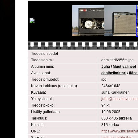
Tiedoston tiedot
Tiedostonimi:
dbmittari6956m.jpg
Albumin nimi:
Juha
/
Muut välineet
Avainsanat:
desibelimittari
/
ääne
Tiedostomuodot:
jpg
Kuvan tarkkuus (resoluutio):
2464x1648
Kuvaaja:
Juha Kärkkäinen
Yhteystiedot:
juha@musakuvat.co
Tiedostokoko:
94 kt
Lisätty galleriaan:
19.06.2005
Tarkkuus:
650 x 435 pikseliä
Katseltu:
315 kertaa
URL:
https://www.musakuv
Suosikit:
Lisää suosikkeihin