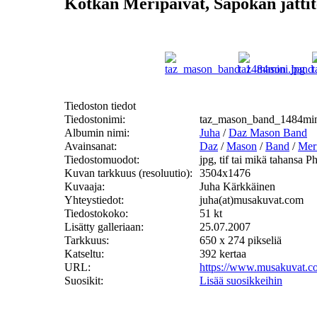
Kotkan Meripäivät, Sapokan jättit
Tiedoston tiedot
Tiedostonimi:
taz_mason_band_1484min
Albumin nimi:
Juha
/
Daz Mason Band
Avainsanat:
Daz
/
Mason
/
Band
/
Mer
Tiedostomuodot:
jpg, tif tai mikä tahansa 
Kuvan tarkkuus (resoluutio):
3504x1476
Kuvaaja:
Juha Kärkkäinen
Yhteystiedot:
juha(at)musakuvat.com
Tiedostokoko:
51 kt
Lisätty galleriaan:
25.07.2007
Tarkkuus:
650 x 274 pikseliä
Katseltu:
392 kertaa
URL:
https://www.musakuvat.c
Suosikit:
Lisää suosikkeihin