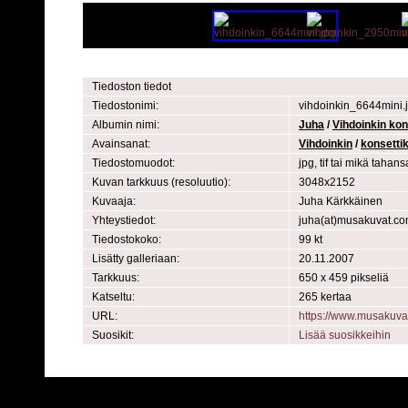
Tiedoston tiedot
Tiedostonimi:
vihdoinkin_6644mini.
Albumin nimi:
Juha
/
Vihdoinkin kon
Avainsanat:
Vihdoinkin
/
konsetti
Tiedostomuodot:
jpg, tif tai mikä taha
Kuvan tarkkuus (resoluutio):
3048x2152
Kuvaaja:
Juha Kärkkäinen
Yhteystiedot:
juha(at)musakuvat.c
Tiedostokoko:
99 kt
Lisätty galleriaan:
20.11.2007
Tarkkuus:
650 x 459 pikseliä
Katseltu:
265 kertaa
URL:
https://www.musakuv
Suosikit:
Lisää suosikkeihin