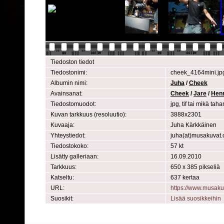
Tiedoston tiedot
Tiedostonimi:
cheek_4164mini.jp
Albumin nimi:
Juha
/
Cheek
Avainsanat:
Cheek
/
Jare
/
Henr
Tiedostomuodot:
jpg, tif tai mikä t
Kuvan tarkkuus (resoluutio):
3888x2301
Kuvaaja:
Juha Kärkkäinen
Yhteystiedot:
juha(at)musakuvat
Tiedostokoko:
57 kt
Lisätty galleriaan:
16.09.2010
Tarkkuus:
650 x 385 pikseliä
Katseltu:
637 kertaa
URL:
https://www.musak
Suosikit:
Lisää suosikkeihin