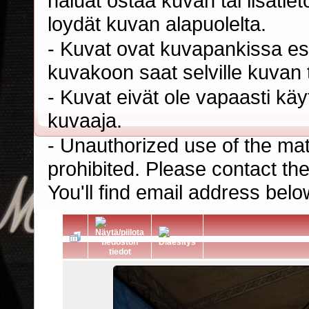
haluat ostaa kuvan tai lisäti
loydät kuvan alapuolelta.
- Kuvat ovat kuvapankissa esi
kuvakoon saat selville kuvan t
- Kuvat eivät ole vapaasti kä
kuvaaja.
- Unauthorized use of the mater
prohibited. Please contact th
You'll find email address belo