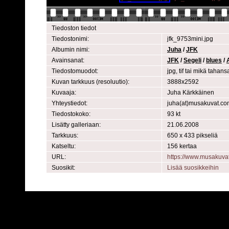
Tiedoston tiedot
Tiedostonimi:
jfk_9753mini.jpg
Albumin nimi:
Juha
/
JFK
Avainsanat:
JFK
/
Segeli
/
blues
/
Tiedostomuodot:
jpg, tif tai mikä taha
Kuvan tarkkuus (resoluutio):
3888x2592
Kuvaaja:
Juha Kärkkäinen
Yhteystiedot:
juha(at)musakuvat.co
Tiedostokoko:
93 kt
Lisätty galleriaan:
21.06.2008
Tarkkuus:
650 x 433 pikseliä
Katseltu:
156 kertaa
URL:
https://www.musakuva
Suosikit:
Lisää suosikkeihin