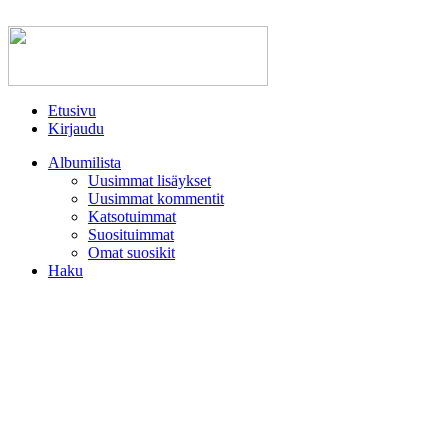
Etusivu
Kirjaudu
Albumilista
Uusimmat lisäykset
Uusimmat kommentit
Katsotuimmat
Suosituimmat
Omat suosikit
Haku