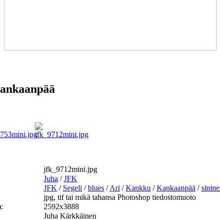
ankaanpää
jfk_9712mini.jpg
Juha
/
JFK
JFK
/
Segeli
/
blues
/
Ari
/
Kankku
/
Kankaanpää
/
sinin
jpg, tif tai mikä tahansa Photoshop tiedostomuoto
:
2592x3888
Juha Kärkkäinen