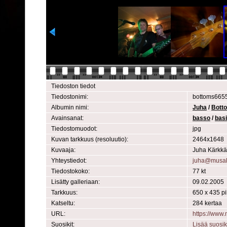
Tiedoston tiedot
Tiedostonimi:
bottoms6655
Albumin nimi:
Juha
/
Bott
Avainsanat:
basso
/
basi
Tiedostomuodot:
jpg
Kuvan tarkkuus (resoluutio):
2464x1648
Kuvaaja:
Juha Kärkkä
Yhteystiedot:
juha@musak
Tiedostokoko:
77 kt
Lisätty galleriaan:
09.02.2005
Tarkkuus:
650 x 435 pi
Katseltu:
284 kertaa
URL:
https://www
Suosikit:
Lisää suosik