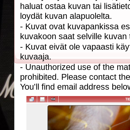
haluat ostaa kuvan tai lisäti
loydät kuvan alapuolelta.
- Kuvat ovat kuvapankissa esi
kuvakoon saat selville kuvan t
- Kuvat eivät ole vapaasti kä
kuvaaja.
- Unauthorized use of the mater
prohibited. Please contact th
You'll find email address belo
TI