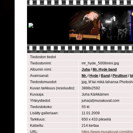
Tiedoston tiedot
Tiedostonimi:
mr_hyde_5008mini.jpg
Albumin nimi:
Juha
/
Mr. Hyde band
Avainsanat:
Mr.
/
Hyde
/
Band
/
Pirulliset
/
b
Tiedostomuodot:
jpg, tif tai mikä tahansa Photo
Kuvan tarkkuus (resoluutio):
3888x2592
Kuvaaja:
Juha Kärkkäinen
Yhteystiedot:
juha(at)musakuvat.com
Tiedostokoko:
55 kt
Lisätty galleriaan:
11.01.2009
Tarkkuus:
650 x 433 pikseliä
Katseltu:
214 kertaa
URL:
https://www.musakuvat.com/di