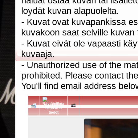
haluat ostaa kuvan tai lisäti
loydät kuvan alapuolelta.
- Kuvat ovat kuvapankissa esi
kuvakoon saat selville kuvan t
- Kuvat eivät ole vapaasti kä
kuvaaja.
- Unauthorized use of the mater
prohibited. Please contact th
You'll find email address belo