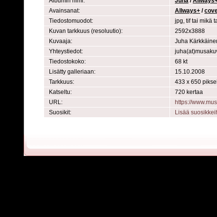
Albumin nimi:
Juha
/
Allways
Avainsanat:
Allways+
/
cov
Tiedostomuodot:
jpg, tif tai mik
Kuvan tarkkuus (resoluutio):
2592x3888
Kuvaaja:
Juha Kärkkäine
Yhteystiedot:
juha(at)musaku
Tiedostokoko:
68 kt
Lisätty galleriaan:
15.10.2008
Tarkkuus:
433 x 650 pikse
Katseltu:
720 kertaa
URL:
https://www.mu
Suosikit:
Lisää suosikkei