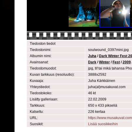
Tiedoston tiedot
Tiedostonimi:
soulwound_0397mini.jpg
Albumin nimi:
Juha
/
Dark Winter Fest 2
Avainsanat:
Dark
/
Winter
/
Fest
/
2009
Tiedostomuodot:
jpg, tif tai mikä tahansa P
Kuvan tarkkuus (resoluutio):
3888x2592
Kuvaaja:
Juha Kärkkäinen
Yhteystiedot:
juha(at)musakuvat.com
Tiedostokoko:
46 kt
Lisätty galleriaan:
22.02.2009
Tarkkuus:
650 x 433 pikseliä
Katseltu:
226 kertaa
URL:
https://www.musakuvat.co
Suosikit:
Lisää suosikkeihin