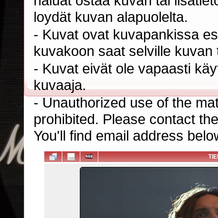
haluat ostaa kuvan tai lisäti
loydät kuvan alapuolelta.
- Kuvat ovat kuvapankissa esi
kuvakoon saat selville kuvan t
- Kuvat eivät ole vapaasti kä
kuvaaja.
- Unauthorized use of the mater
prohibited. Please contact th
You'll find email address belo
TI