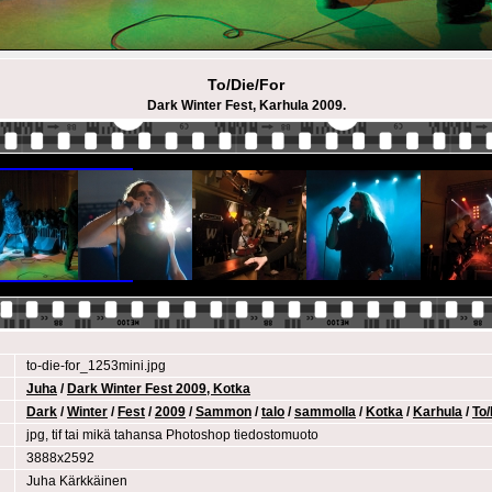
To/Die/For
Dark Winter Fest, Karhula 2009.
to-die-for_1253mini.jpg
Juha
/
Dark Winter Fest 2009, Kotka
Dark
/
Winter
/
Fest
/
2009
/
Sammon
/
talo
/
sammolla
/
Kotka
/
Karhula
/
To/
jpg, tif tai mikä tahansa Photoshop tiedostomuoto
3888x2592
Juha Kärkkäinen