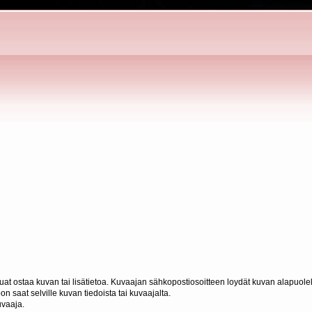
haluat ostaa kuvan tai lisätietoa. Kuvaajan sähkopostiosoitteen loydät kuvan alapuolel
n saat selville kuvan tiedoista tai kuvaajalta.
uvaaja.