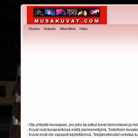
Etusivu
Kirjaudu
Albumilista
Haku
- Ota yhteyttä kuvaajaan, jos joku tai jotkut kuvat kiinnostavat ja 
- Kuvat ovat kuvapankissa esillä pienennettyinä. Todellisen kuvakoo
- Kuvat eivät ole vapaasti käytettävissä. Tekijänoikeudet omistaa k