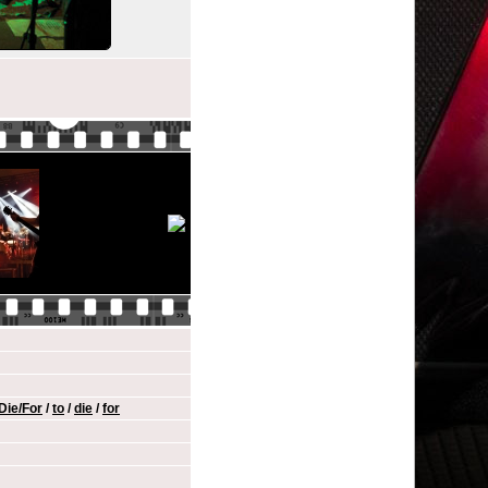
Die/For
/
to
/
die
/
for