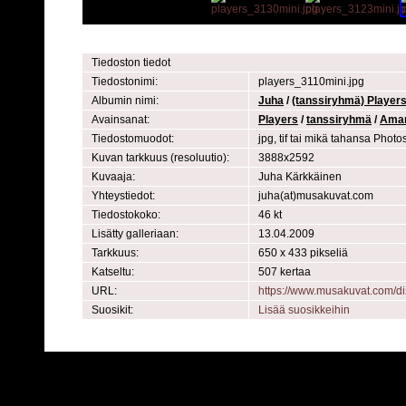
Tiedoston tiedot
Tiedostonimi:
players_3110mini.jpg
Albumin nimi:
Juha
/
(tanssiryhmä) Player
Avainsanat:
Players
/
tanssiryhmä
/
Amar
Tiedostomuodot:
jpg, tif tai mikä tahansa Phot
Kuvan tarkkuus (resoluutio):
3888x2592
Kuvaaja:
Juha Kärkkäinen
Yhteystiedot:
juha(at)musakuvat.com
Tiedostokoko:
46 kt
Lisätty galleriaan:
13.04.2009
Tarkkuus:
650 x 433 pikseliä
Katseltu:
507 kertaa
URL:
https://www.musakuvat.com/
Suosikit:
Lisää suosikkeihin