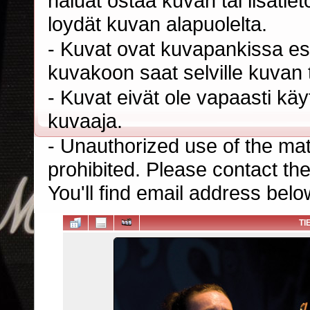
haluat ostaa kuvan tai lisäti
loydät kuvan alapuolelta.
- Kuvat ovat kuvapankissa esi
kuvakoon saat selville kuvan t
- Kuvat eivät ole vapaasti kä
kuvaaja.
- Unauthorized use of the mater
prohibited. Please contact th
You'll find email address belo
TI