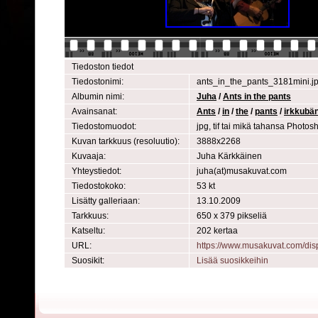
Tiedoston tiedot
Tiedostonimi:
ants_in_the_pants_3181mini.j
Albumin nimi:
Juha
/
Ants in the pants
Avainsanat:
Ants
/
in
/
the
/
pants
/
irkkubän
Tiedostomuodot:
jpg, tif tai mikä tahansa Photo
Kuvan tarkkuus (resoluutio):
3888x2268
Kuvaaja:
Juha Kärkkäinen
Yhteystiedot:
juha(at)musakuvat.com
Tiedostokoko:
53 kt
Lisätty galleriaan:
13.10.2009
Tarkkuus:
650 x 379 pikseliä
Katseltu:
202 kertaa
URL:
https://www.musakuvat.com/di
Suosikit:
Lisää suosikkeihin