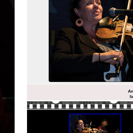
An
Se