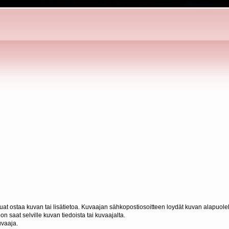
haluat ostaa kuvan tai lisätietoa. Kuvaajan sähkopostiosoitteen loydät kuvan alapuolel
n saat selville kuvan tiedoista tai kuvaajalta.
uvaaja.