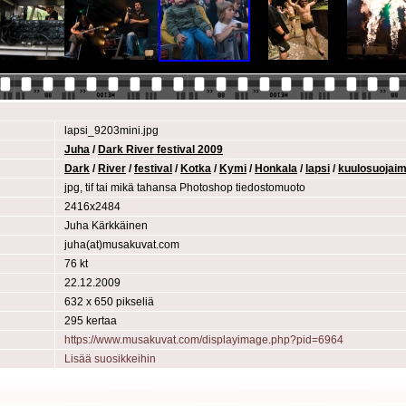
lapsi_9203mini.jpg
Juha
/
Dark River festival 2009
Dark
/
River
/
festival
/
Kotka
/
Kymi
/
Honkala
/
lapsi
/
kuulosuojaim
jpg, tif tai mikä tahansa Photoshop tiedostomuoto
2416x2484
Juha Kärkkäinen
juha(at)musakuvat.com
76 kt
22.12.2009
632 x 650 pikseliä
295 kertaa
https://www.musakuvat.com/displayimage.php?pid=6964
Lisää suosikkeihin