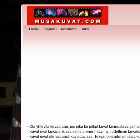
Etusivu
Kirjaudu
Albumilista
Haku
- Ota yhteyttä kuvaajaan, jos joku tai jotkut kuvat kiinnostavat ja 
- Kuvat ovat kuvapankissa esillä pienennettyinä. Todellisen kuvakoo
- Kuvat eivät ole vapaasti käytettävissä. Tekijänoikeudet omistaa k