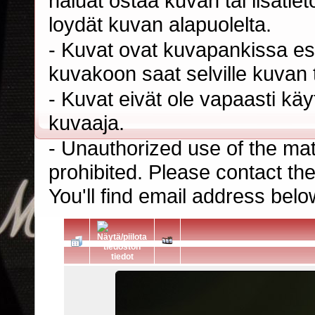
haluat ostaa kuvan tai lisäti
loydät kuvan alapuolelta.
- Kuvat ovat kuvapankissa esi
kuvakoon saat selville kuvan t
- Kuvat eivät ole vapaasti kä
kuvaaja.
- Unauthorized use of the mater
prohibited. Please contact th
You'll find email address belo