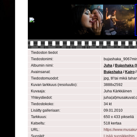
Tiedoston tiedot
Tiedostonimi:
bujashaka_9067min
Albumin nimi:
Juha
/
Bujashaka (I
Avainsanat:
Bujashaka
/
Kairo
Tiedostomuodot:
jpg, tif tai mikä ta
Kuvan tarkkuus (resoluutio):
3888x2592
Kuvaaja:
Juha Kärkkäinen
Yhteystiedot:
juha(at)musakuvat.
Tiedostokoko:
34 kt
Lisätty galleriaan:
09.01.2010
Tarkkuus:
650 x 433 pikseliä
Katseltu:
518 kertaa
URL:
https://www.musaku
Suosikit:
Lisää suosikkeihin