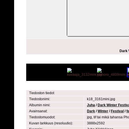
Dark 
Tiedoston tiedot
Tiedostonimi:
k18_3161mini.jpg
Albumin nimi:
Juha
/
Dark Winter Festiva
Avainsanat:
Dark
/
Winter
/
Festival
/
f
Tiedostomuodot:
jpg, tif tai mikä tahansa 
Kuvan tarkkuus (resoluutio):
3888x2592