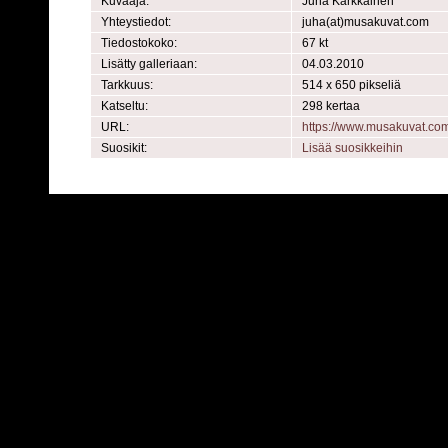
Kuvaaja:
Juha Kärkkäinen
Yhteystiedot:
juha(at)musakuvat.com
Tiedostokoko:
67 kt
Lisätty galleriaan:
04.03.2010
Tarkkuus:
514 x 650 pikseliä
Katseltu:
298 kertaa
URL:
https://www.musakuvat.co
Suosikit:
Lisää suosikkeihin
Powered by
C