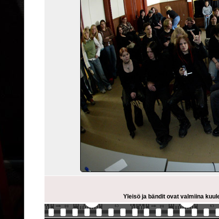
Yleisö ja bändit ovat valmiina kuule