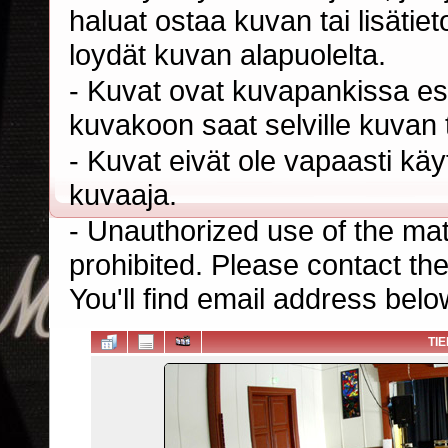
haluat ostaa kuvan tai lisäti
loydät kuvan alapuolelta.
- Kuvat ovat kuvapankissa esi
kuvakoon saat selville kuvan t
- Kuvat eivät ole vapaasti kä
kuvaaja.
- Unauthorized use of the mater
prohibited. Please contact th
You'll find email address belo
TI