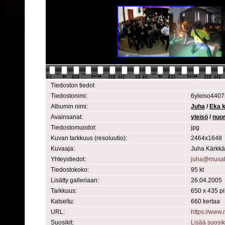
Tiedoston tiedot
Tiedostonimi:
6yleiso4407
Albumin nimi:
Juha
/
Eka k
Avainsanat:
yleisö
/
nuor
Tiedostomuodot:
jpg
Kuvan tarkkuus (resoluutio):
2464x1648
Kuvaaja:
Juha Kärkkä
Yhteystiedot:
juha@musak
Tiedostokoko:
95 kt
Lisätty galleriaan:
26.04.2005
Tarkkuus:
650 x 435 pi
Katseltu:
660 kertaa
URL:
https://www
Suosikit:
Lisää suosik