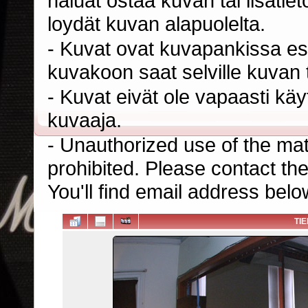
haluat ostaa kuvan tai lisäti
loydät kuvan alapuolelta.
- Kuvat ovat kuvapankissa esi
kuvakoon saat selville kuvan t
- Kuvat eivät ole vapaasti kä
kuvaaja.
- Unauthorized use of the mater
prohibited. Please contact th
You'll find email address belo
TI