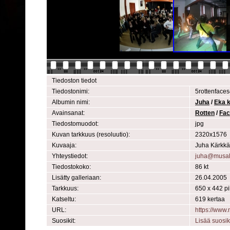
Tiedoston tiedot
Tiedostonimi:
5rottenface
Albumin nimi:
Juha
/
Eka k
Avainsanat:
Rotten
/
Fac
Tiedostomuodot:
jpg
Kuvan tarkkuus (resoluutio):
2320x1576
Kuvaaja:
Juha Kärkkä
Yhteystiedot:
juha@musak
Tiedostokoko:
86 kt
Lisätty galleriaan:
26.04.2005
Tarkkuus:
650 x 442 pi
Katseltu:
619 kertaa
URL:
https://www
Suosikit:
Lisää suosik