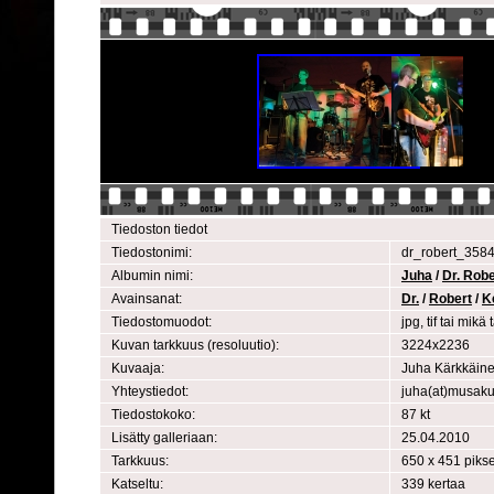
Tiedoston tiedot
Tiedostonimi:
dr_robert_3584
Albumin nimi:
Juha
/
Dr. Robe
Avainsanat:
Dr.
/
Robert
/
Ke
Tiedostomuodot:
jpg, tif tai mi
Kuvan tarkkuus (resoluutio):
3224x2236
Kuvaaja:
Juha Kärkkäin
Yhteystiedot:
juha(at)musak
Tiedostokoko:
87 kt
Lisätty galleriaan:
25.04.2010
Tarkkuus:
650 x 451 pikse
Katseltu:
339 kertaa