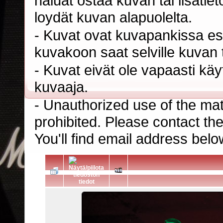
haluat ostaa kuvan tai lisäti
loydät kuvan alapuolelta.
- Kuvat ovat kuvapankissa esi
kuvakoon saat selville kuvan t
- Kuvat eivät ole vapaasti kä
kuvaaja.
- Unauthorized use of the mater
prohibited. Please contact th
You'll find email address belo