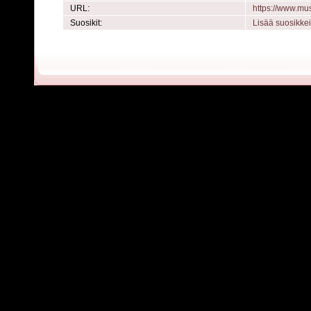
URL:
https://www.m
Suosikit:
Lisää suosikke
Powered by
C