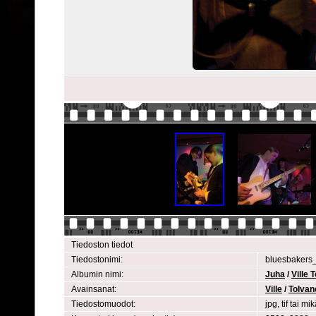
Tiedoston tiedot
Tiedostonimi:
bluesbakers
Albumin nimi:
Juha
/
Ville
Avainsanat:
Ville
/
Tolvan
Tiedostomuodot:
jpg, tif tai 