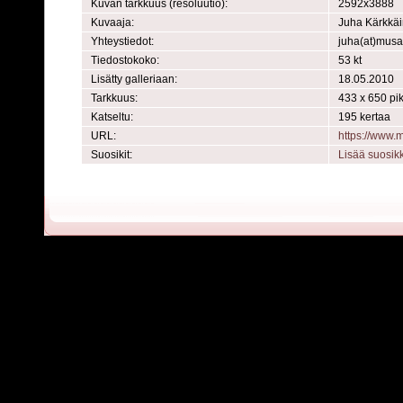
Kuvan tarkkuus (resoluutio):
2592x3888
Kuvaaja:
Juha Kärkkä
Yhteystiedot:
juha(at)mus
Tiedostokoko:
53 kt
Lisätty galleriaan:
18.05.2010
Tarkkuus:
433 x 650 pik
Katseltu:
195 kertaa
URL:
https://www
Suosikit:
Lisää suosik
Powered by
C