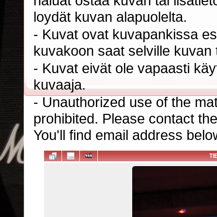
haluat ostaa kuvan tai lisäti
loydät kuvan alapuolelta.
- Kuvat ovat kuvapankissa esi
kuvakoon saat selville kuvan t
- Kuvat eivät ole vapaasti kä
kuvaaja.
- Unauthorized use of the mater
prohibited. Please contact th
You'll find email address belo
TI