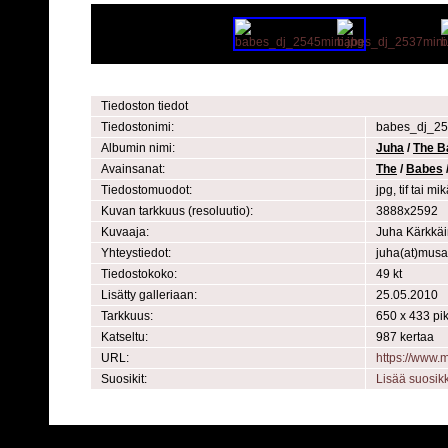
Tiedoston tiedot
Tiedostonimi:
babes_dj_25
Albumin nimi:
Juha
/
The B
Avainsanat:
The
/
Babes
Tiedostomuodot:
jpg, tif tai 
Kuvan tarkkuus (resoluutio):
3888x2592
Kuvaaja:
Juha Kärkkä
Yhteystiedot:
juha(at)mus
Tiedostokoko:
49 kt
Lisätty galleriaan:
25.05.2010
Tarkkuus:
650 x 433 pik
Katseltu:
987 kertaa
URL:
https://www
Suosikit:
Lisää suosik