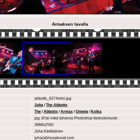
Armaksen lavalla
abbotts_8374mini.jpg
Juha
/
The Abbotts
The
/
Abbotts
/
Armas
/
Onnela
/
Kotka
jpg, tif tai mikä tahansa Photoshop tiedostomuoto
3888x2592
Juha Kärkkäinen
juha(at)musakuvat.com