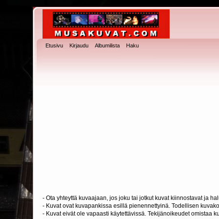
Etusivu
Kirjaudu
Albumilista
Haku
- Ota yhteyttä kuvaajaan, jos joku tai jotkut kuvat kiinnostavat ja 
- Kuvat ovat kuvapankissa esillä pienennettyinä. Todellisen kuvakoo
- Kuvat eivät ole vapaasti käytettävissä. Tekijänoikeudet omistaa k