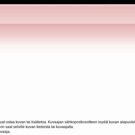
haluat ostaa kuvan tai lisätietoa. Kuvaajan sähkopostiosoitteen loydät kuvan alapuolel
n saat selville kuvan tiedoista tai kuvaajalta.
uvaaja.