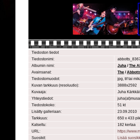
Tiedoston tiedot
Tiedostonimi:
abbotts_8367
Albumin nimi:
Juha
/
The A
Avainsanat:
The
/
Abbott
Tiedostomuodot:
jpg, tif tai 
Kuvan tarkkuus (resoluutio):
3888x2592
Kuvaaja:
Juha Kärkkä
Yhteystiedot:
juha(at)mus
Tiedostokoko:
51 kt
Lisätty galleriaan:
23.09.2010
Tarkkuus:
650 x 433 pik
Katseltu:
182 kertaa
URL:
https://www
Suosikit:
Lisää suosik