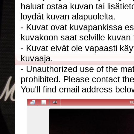
haluat ostaa kuvan tai lisäti
loydät kuvan alapuolelta.
- Kuvat ovat kuvapankissa esi
kuvakoon saat selville kuvan t
- Kuvat eivät ole vapaasti kä
kuvaaja.
- Unauthorized use of the mater
prohibited. Please contact th
You'll find email address belo
TI