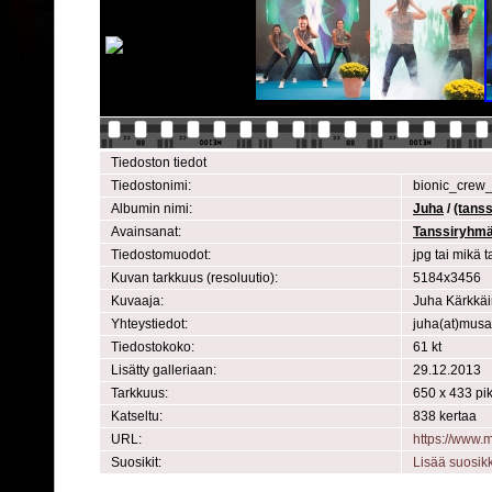
Tiedoston tiedot
Tiedostonimi:
bionic_crew_
Albumin nimi:
Juha
/
(tans
Avainsanat:
Tanssiryhm
Tiedostomuodot:
jpg tai mikä
Kuvan tarkkuus (resoluutio):
5184x3456
Kuvaaja:
Juha Kärkkä
Yhteystiedot:
juha(at)mus
Tiedostokoko:
61 kt
Lisätty galleriaan:
29.12.2013
Tarkkuus:
650 x 433 pik
Katseltu:
838 kertaa
URL:
https://www
Suosikit:
Lisää suosik