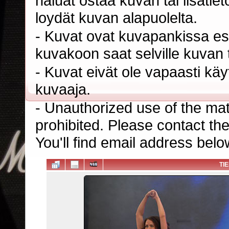
haluat ostaa kuvan tai lisäti
loydät kuvan alapuolelta.
- Kuvat ovat kuvapankissa esi
kuvakoon saat selville kuvan t
- Kuvat eivät ole vapaasti kä
kuvaaja.
- Unauthorized use of the mater
prohibited. Please contact th
You'll find email address belo
TI