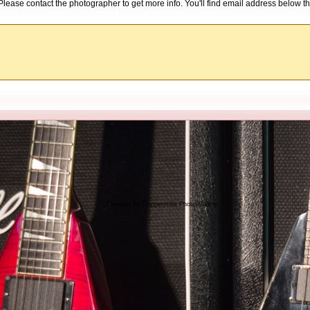
d. Please contact the photographer to get more info. You'll find email address below th
Powered by
Coppermine Photo Gallery