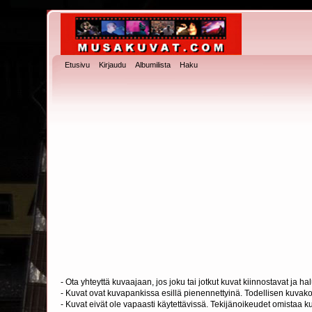
Etusivu
Kirjaudu
Albumilista
Haku
- Ota yhteyttä kuvaajaan, jos joku tai jotkut kuvat kiinnostavat ja 
- Kuvat ovat kuvapankissa esillä pienennettyinä. Todellisen kuvakoo
- Kuvat eivät ole vapaasti käytettävissä. Tekijänoikeudet omistaa k