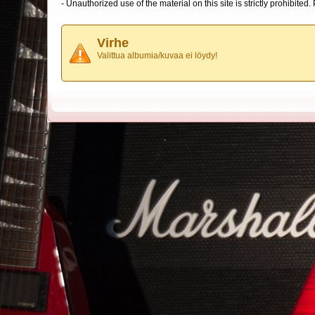
- Unauthorized use of the material on this site is strictly prohibite
Virhe
Valittua albumia/kuvaa ei löydy!