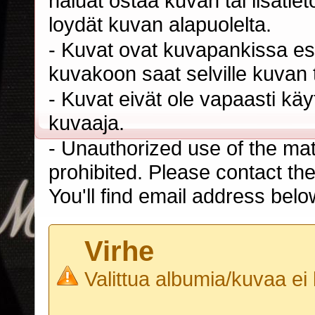
haluat ostaa kuvan tai lisäti
loydät kuvan alapuolelta.
- Kuvat ovat kuvapankissa esi
kuvakoon saat selville kuvan t
- Kuvat eivät ole vapaasti kä
kuvaaja.
- Unauthorized use of the mater
prohibited. Please contact th
You'll find email address belo
Virhe
Valittua albumia/kuvaa ei 