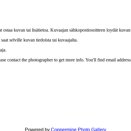
uat ostaa kuvan tai lisätietoa. Kuvaajan sähkopostiosoitteen loydät kuvan
at selville kuvan tiedoista tai kuvaajalta.
aja.
Please contact the photographer to get more info. You'll find email addres
Powered by
Coppermine Photo Gallery