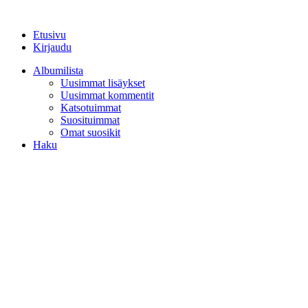
Etusivu
Kirjaudu
Albumilista
Uusimmat lisäykset
Uusimmat kommentit
Katsotuimmat
Suosituimmat
Omat suosikit
Haku