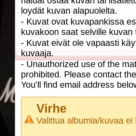
haluat ostaa kuvan tai lisäti
loydät kuvan alapuolelta.
- Kuvat ovat kuvapankissa esi
kuvakoon saat selville kuvan t
- Kuvat eivät ole vapaasti kä
kuvaaja.
- Unauthorized use of the mater
prohibited. Please contact th
You'll find email address belo
Virhe
Valittua albumia/kuvaa ei 