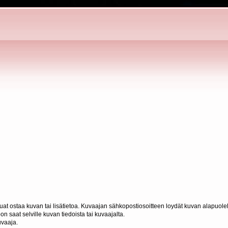
haluat ostaa kuvan tai lisätietoa. Kuvaajan sähkopostiosoitteen loydät kuvan alapuolel
n saat selville kuvan tiedoista tai kuvaajalta.
uvaaja.