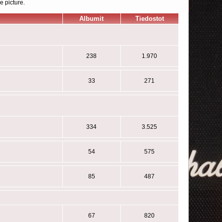
e picture.
Albumit
Tiedostot
238
1.970
33
271
334
3.525
54
575
85
487
67
820