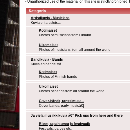
- Unauthorized use of the material on this site is strictly prohibite
Kategoria
Artistikuvia - Musicians
Kuvia eri artisteista
Kotimaiset
Photos of musicians from Finland
Ulkomaiset
Photos of musicians from all around the world
Bändikuvia - Bands
Kuvia eri bändeistä
Kotimaiset
Photos of Finnish bands
Ulkomaiset
Photos of bands from all around the world
Cover-bändit, tanssimusa...
Cover bands, party musicâ€¦
Ja vielä musiikkikuvia â€“ Pick ups from here and there
Bileet, tapahtumat ja festivaalit
Festivals, parties etc.