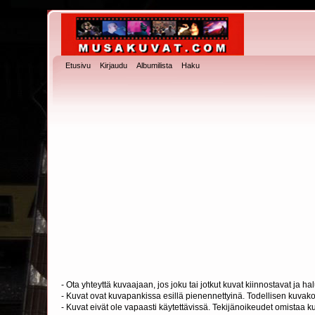
Etusivu
Kirjaudu
Albumilista
Haku
- Ota yhteyttä kuvaajaan, jos joku tai jotkut kuvat kiinnostavat ja 
- Kuvat ovat kuvapankissa esillä pienennettyinä. Todellisen kuvakoo
- Kuvat eivät ole vapaasti käytettävissä. Tekijänoikeudet omistaa k