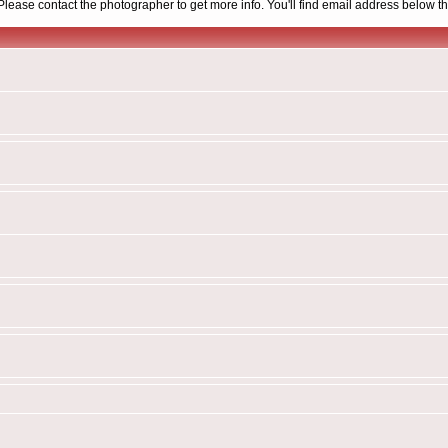
d. Please contact the photographer to get more info. You'll find email address below th