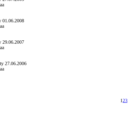
taa
tty 01.06.2008
taa
tty 29.06.2007
taa
ätty 27.06.2006
taa
1
2
3