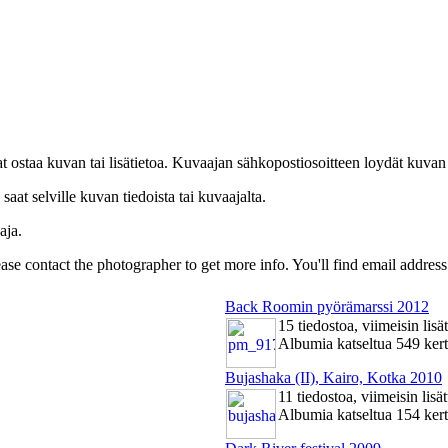
uat ostaa kuvan tai lisätietoa. Kuvaajan sähkopostiosoitteen loydät kuvan
at selville kuvan tiedoista tai kuvaajalta.
aja.
Please contact the photographer to get more info. You'll find email addres
Back Roomin pyörämarssi 2012
15 tiedostoa, viimeisin lis
Albumia katseltua 549 ker
Bujashaka (II), Kairo, Kotka 2010
11 tiedostoa, viimeisin lis
Albumia katseltua 154 ker