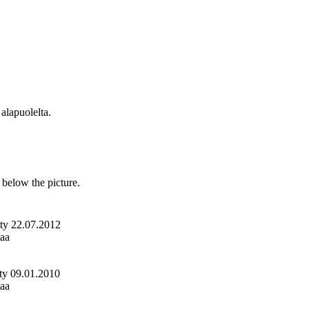
 alapuolelta.
s below the picture.
ätty 22.07.2012
taa
ätty 09.01.2010
taa