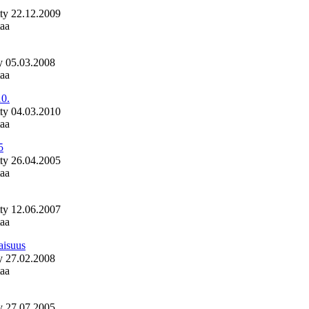
ätty 22.12.2009
taa
tty 05.03.2008
taa
10.
ätty 04.03.2010
taa
5
ätty 26.04.2005
taa
ätty 12.06.2007
taa
laisuus
tty 27.02.2008
taa
tty 27.07.2005