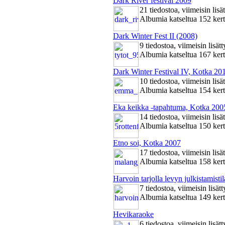
Dark River festival 2009
21 tiedostoa, viimeisin lis
Albumia katseltua 152 ker
Dark Winter Fest II (2008)
9 tiedostoa, viimeisin lisä
Albumia katseltua 167 ker
Dark Winter Festival IV, Kotka 20
10 tiedostoa, viimeisin lis
Albumia katseltua 154 ker
Eka keikka -tapahtuma, Kotka 200
14 tiedostoa, viimeisin lis
Albumia katseltua 150 ker
Etno soi, Kotka 2007
17 tiedostoa, viimeisin lis
Albumia katseltua 158 ker
Harvoin tarjolla levyn julkistamisti
7 tiedostoa, viimeisin lisä
Albumia katseltua 149 ker
Hevikaraoke
6 tiedostoa, viimeisin lisä