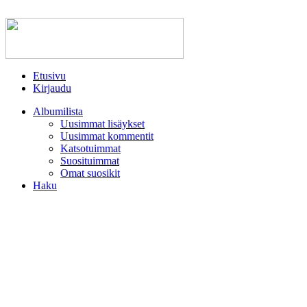
Etusivu
Kirjaudu
Albumilista
Uusimmat lisäykset
Uusimmat kommentit
Katsotuimmat
Suosituimmat
Omat suosikit
Haku