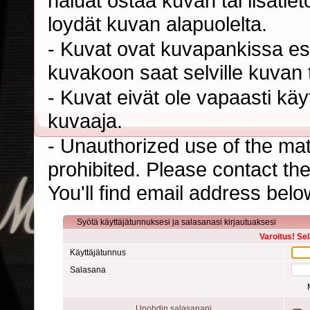
haluat ostaa kuvan tai lisäti
loydät kuvan alapuolelta.
- Kuvat ovat kuvapankissa esi
kuvakoon saat selville kuvan t
- Kuvat eivät ole vapaasti kä
kuvaaja.
- Unauthorized use of the mater
prohibited. Please contact th
You'll find email address belo
Syötä käyttäjätunnuksesi ja salasanasi kirjautuaksesi
Varoitus! Se
Käyttäjätunnus
Salasana
Unohdin salasanani