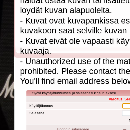
haluat ostaa kuvan tai lisäti
loydät kuvan alapuolelta.
- Kuvat ovat kuvapankissa esi
kuvakoon saat selville kuvan t
- Kuvat eivät ole vapaasti kä
kuvaaja.
- Unauthorized use of the mater
prohibited. Please contact th
You'll find email address belo
Syötä käyttäjätunnuksesi ja salasanasi kirjautuaksesi
Varoitus! Se
Käyttäjätunnus
Salasana
Unohdin salasanani