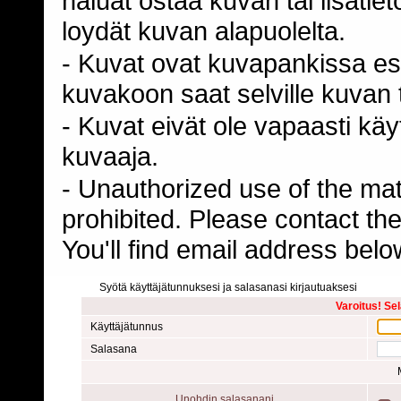
haluat ostaa kuvan tai lisäti
loydät kuvan alapuolelta.
- Kuvat ovat kuvapankissa esi
kuvakoon saat selville kuvan t
- Kuvat eivät ole vapaasti kä
kuvaaja.
- Unauthorized use of the mater
prohibited. Please contact th
You'll find email address belo
Syötä käyttäjätunnuksesi ja salasanasi kirjautuaksesi
Varoitus! Se
Käyttäjätunnus
Salasana
Unohdin salasanani