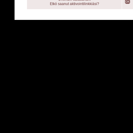
OK
Etkö saanut aktivointilinkkiäsi?
Powered by
C