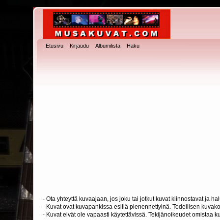
Etusivu
Kirjaudu
Albumilista
Haku
- Ota yhteyttä kuvaajaan, jos joku tai jotkut kuvat kiinnostavat ja 
- Kuvat ovat kuvapankissa esillä pienennettyinä. Todellisen kuvakoo
- Kuvat eivät ole vapaasti käytettävissä. Tekijänoikeudet omistaa k