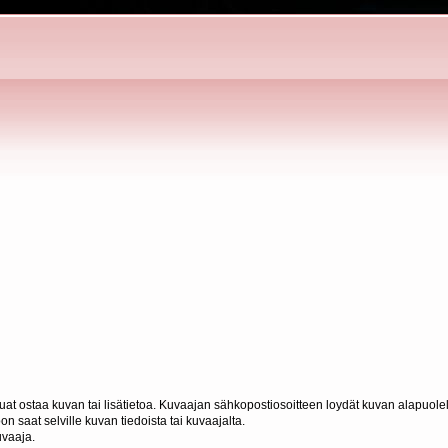
haluat ostaa kuvan tai lisätietoa. Kuvaajan sähkopostiosoitteen loydät kuvan alapuolel
n saat selville kuvan tiedoista tai kuvaajalta.
uvaaja.