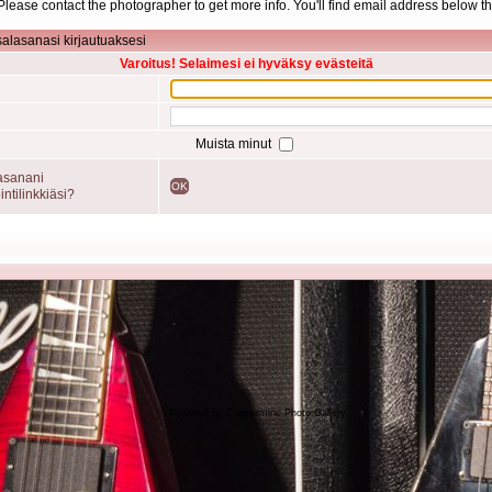
d. Please contact the photographer to get more info. You'll find email address below th
salasanasi kirjautuaksesi
Varoitus! Selaimesi ei hyväksy evästeitä
Muista minut
asanani
OK
intilinkkiäsi?
Powered by
Coppermine Photo Gallery