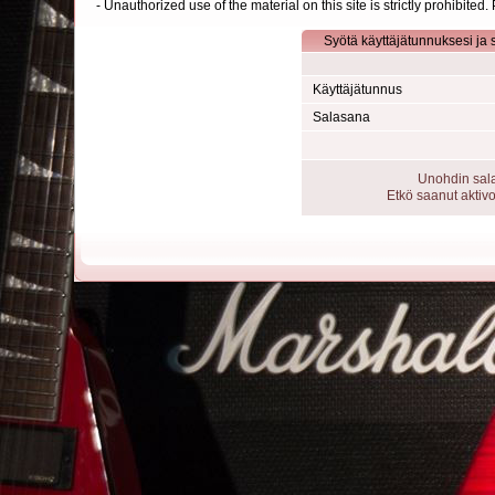
- Unauthorized use of the material on this site is strictly prohibite
Syötä käyttäjätunnuksesi ja 
Käyttäjätunnus
Salasana
Unohdin sal
Etkö saanut aktivo