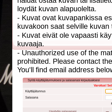
haluat ostaa kuvan tai lisäti
loydät kuvan alapuolelta.
- Kuvat ovat kuvapankissa esi
kuvakoon saat selville kuvan t
- Kuvat eivät ole vapaasti kä
kuvaaja.
- Unauthorized use of the mater
prohibited. Please contact th
You'll find email address belo
Syötä käyttäjätunnuksesi ja salasanasi kirjautuaksesi
Varoitus! Se
Käyttäjätunnus
Salasana
Unohdin salasanani