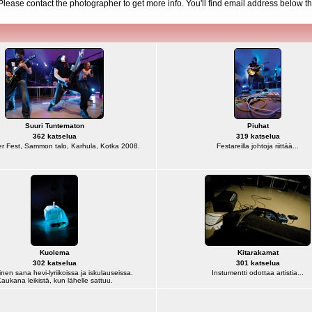
d. Please contact the photographer to get more info. You'll find email address below th
Suuri Tuntematon
Piuhat
362 katselua
319 katselua
r Fest, Sammon talo, Karhula, Kotka 2008.
Festareilla johtoja riittää...
Kuolema
Kitarakamat
302 katselua
301 katselua
einen sana hevi-lyriikoissa ja iskulauseissa.
Instumentti odottaa artistia...
aukana leikistä, kun lähelle sattuu.