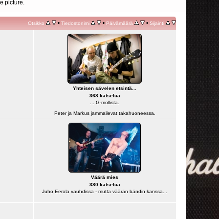
e picture.
•
•
•
Otsikko
Tiedostonimi
Päivämäärä
Sijainti
Yhteisen sävelen etsintä...
368 katselua
... G-mollista.
Peter ja Markus jammailevat takahuoneessa.
Väärä mies
380 katselua
Juho Eerola vauhdissa - mutta väärän bändin kanssa...